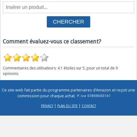
Comment évaluez-vous ce classement?
Commentaires des utilisateurs:
4.1
étoiles sur
5
, pour un total de
9
opinions.
Ce site web fait partie du programme partenaires d’Amazon et reçoit une
commission pour chaque achat.
|
|
PRIVACY
PLAN DU SITE
CONTACT