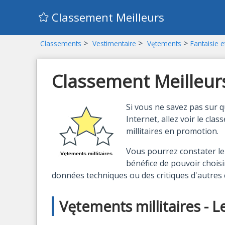
Classement Meilleurs
>
>
>
Classements
Vestimentaire
Vętements
Fantaisie e
Classement Meilleurs 
Si vous ne savez pas sur q
Internet, allez voir le cl
millitaires en promotion.
Vous pourrez constater le 
bénéfice de pouvoir choisir
données techniques ou des critiques d'autre
Vętements millitaires - L