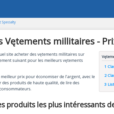
t Specialty
Vętements millitaires - Pri
uel site acheter des vętements millitaires sur
Vętemen
assement suivant pour les meilleurs vętements
1
Cla
2
Cla
meilleur prix pour économiser de l'argent, avec le
 des produits de haute qualité, de lire des
3
Lis
s consommateurs.
es produits les plus intéressants 