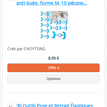
anti-buée, forme M, 10 piècesv...
Créé par CHOYTONG
8,99 €
Offre
Opinions
30 Outils Pose et Retrait Élastiques
#2