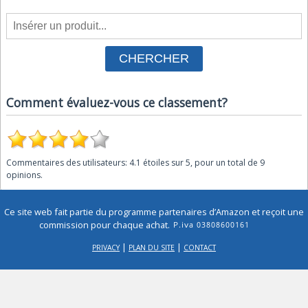
Comment évaluez-vous ce classement?
Commentaires des utilisateurs:
4.1
étoiles sur
5
, pour un total de
9
opinions.
Ce site web fait partie du programme partenaires d’Amazon et reçoit une
commission pour chaque achat.
|
|
PRIVACY
PLAN DU SITE
CONTACT