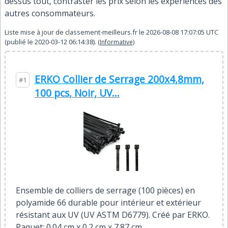
dessus tout, contraster les prix selon les expériences des
autres consommateurs.
Liste mise à jour de
classement-meilleurs.fr
le
2026-08-08 17:07:05
UTC
(publié le
2020-03-12 06:14:38
).
(Informative)
ERKO Collier de Serrage 200x4,8mm,
#1
100 pcs, Noir, UV...
Ensemble de colliers de serrage (100 pièces) en
polyamide 66 durable pour intérieur et extérieur
résistant aux UV (UV ASTM D6779). Créé par ERKO.
Paquet: 0.04 cm x 0.2 cm x 7.87 cm