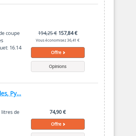
 de coupe
194,25 €
157,84 €
es
Vous économisez 36,41 €
uet: 16.14
Offre
Opinions
es, Py...
litres de
74,90 €
Offre