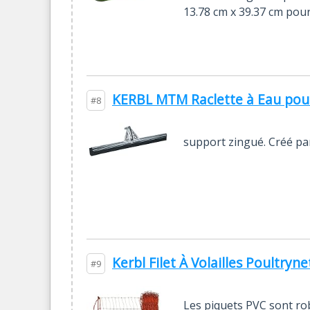
13.78 cm x 39.37 cm pour
KERBL MTM Raclette à Eau pour 
#8
support zingué. Créé par
Kerbl Filet À Volailles Poultryn
#9
Les piquets PVC sont robu