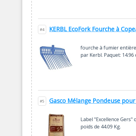
KERBL EcoFork Fourche à Copea
#4
fourche à fumier entièr
par Kerbl. Paquet: 14.96
Gasco Mélange Pondeuse pour Él
#5
Label "Excellence Gers" 
poids de 44.09 Kg.