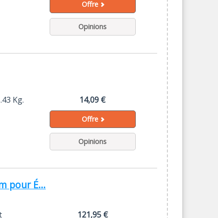
Offre
Opinions
.43 Kg.
14,09 €
Offre
Opinions
m pour É...
t
121,95 €