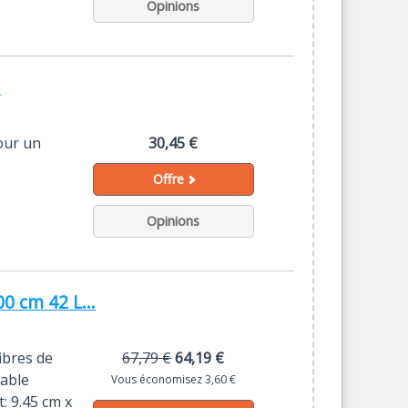
Opinions
.
pour un
30,45 €
Offre
Opinions
 cm 42 L...
ibres de
67,79 €
64,19 €
rable
Vous économisez 3,60 €
: 9.45 cm x