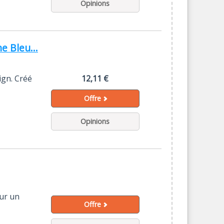
Opinions
 Bleu...
ign. Créé
12,11 €
Offre
Opinions
our un
Offre