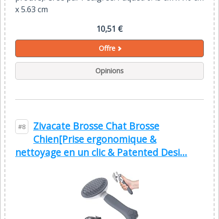
x 5.63 cm
10,51 €
Offre
Opinions
Zivacate Brosse Chat Brosse
#8
Chien[Prise ergonomique &
nettoyage en un clic & Patented Desi...