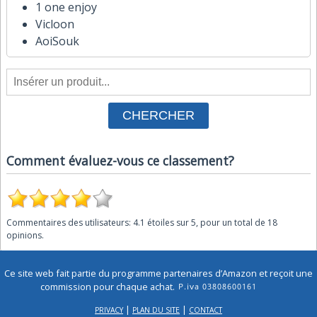
1 one enjoy
Vicloon
AoiSouk
Comment évaluez-vous ce classement?
Commentaires des utilisateurs:
4.1
étoiles sur
5
, pour un total de
18
opinions.
Ce site web fait partie du programme partenaires d’Amazon et reçoit une
commission pour chaque achat.
|
|
PRIVACY
PLAN DU SITE
CONTACT