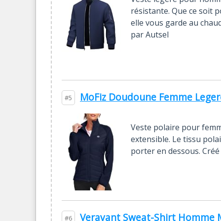
résistante. Que ce soit p
elle vous garde au chau
par Autsel
MoFiz Doudoune Femme Legere 
#5
Veste polaire pour femme
extensible. Le tissu pola
porter en dessous. Créé
Veravant Sweat-Shirt Homme Ma
#6