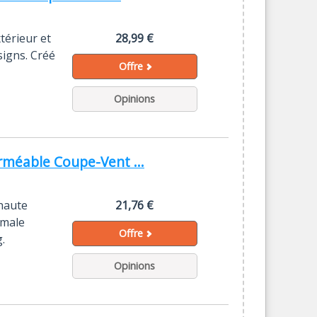
térieur et
28,99 €
signs. Créé
Offre
Opinions
méable Coupe-Vent ...
haute
21,76 €
imale
Offre
.
Opinions