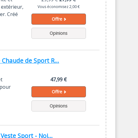
 extérieur,
Vous économisez 2,00 €
er. Créé
Offre
Opinions
Chaude de Sport R...
et
47,99 €
 pour
Offre
Opinions
ste Sport - Noi...