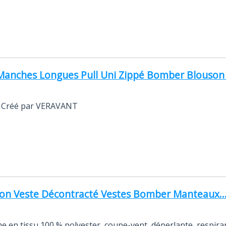
nches Longues Pull Uni Zippé Bomber Blouson Ve
m. Créé par VERAVANT
on Veste Décontracté Vestes Bomber Manteaux..
 en tissu 100 % polyester, coupe-vent, déperlante, respira