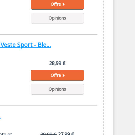
Offre
Opinions
ste Sport - Ble...
28,99 €
Offre
Opinions
.
nte et
29,99 €
27,99 €